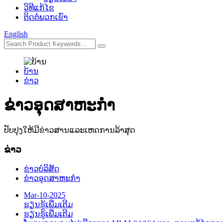
ວິທີແກ້ໄຂ
ຕິດຕໍ່ພວກເຮົາ
English
ບ້ານ
ຂ່າວ
ຂ່າວອຸດສາຫະກໍາ
ປັບປຸງໃຫ້ມີຂ່າວສານແລະເຫດການລ້າສຸດ
ຂ່າວ
ຂ່າວບໍລິສັດ
ຂ່າວອຸດສາຫະກໍາ
Mar-10-2025
ຮຽນຮູ້ເພີ່ມເຕີມ
ຮຽນຮູ້ເພີ່ມເຕີມ