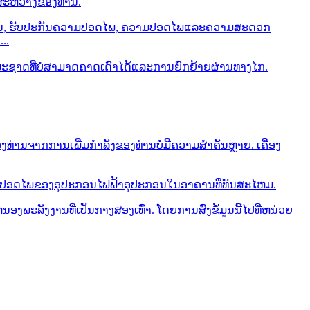
ສະຫວ່າງຂອງທ່ານ.
ອງທ່ານ, ຮັບປະກັນຄວາມປອດໄພ, ຄວາມປອດໄພແລະຄວາມສະດວກ
..
ທໍາມະຊາດທີ່ບໍ່ສາມາດຄາດເດົາໄດ້ແລະການຍົກຍ້າຍຜ່ານທາງໄກ.
່ານຈາກການເພີ່ມກໍາລັງຂອງທ່ານບໍ່ມີຄວາມສໍາຄັນຫຼາຍ. ເຄື່ອງ
ວາມປອດໄພຂອງອຸປະກອນໄຟຟ້າອຸປະກອນໃນອາຄານທີ່ທັນສະໄຫມ.
ພະລັງງານທີ່ເປັນກາງສອງເທົ່າ. ໂດຍການສົ່ງຂໍ້ມູນນີ້ໄປທີ່ຫນ່ວຍ