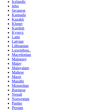
Icelandic
Igbo
Javanese
Kannada
Kazakh
Khmer
Kurdish
Kyrgyz
Latin
Latvian
Lithuanian
Luxembou..
Macedonian
Malagasy
Malay
Malayalam
Maltese
Maori
Marathi
Mongolian
Burmese
Nepali
Norwegian
Pashto
Persian