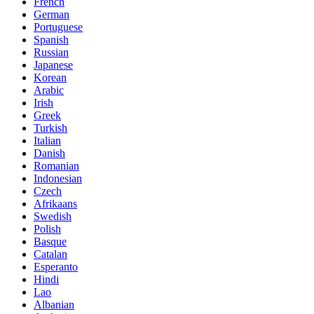
French
German
Portuguese
Spanish
Russian
Japanese
Korean
Arabic
Irish
Greek
Turkish
Italian
Danish
Romanian
Indonesian
Czech
Afrikaans
Swedish
Polish
Basque
Catalan
Esperanto
Hindi
Lao
Albanian