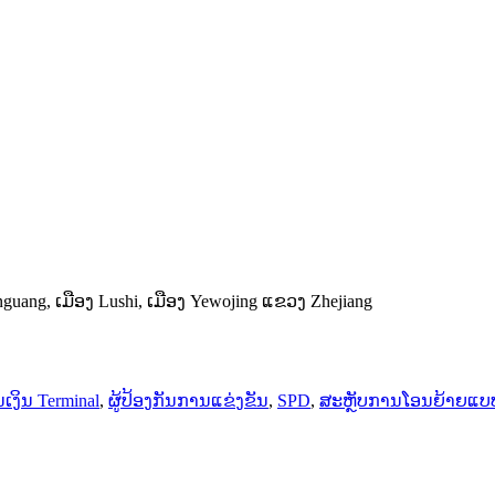
guang, ເມືອງ Lushi, ເມືອງ Yewojing ແຂວງ Zhejiang
ງິນ Terminal
,
ຜູ້ປ້ອງກັນການແຂ່ງຂັນ
,
SPD
,
ສະຫຼັບການໂອນຍ້າຍແບ