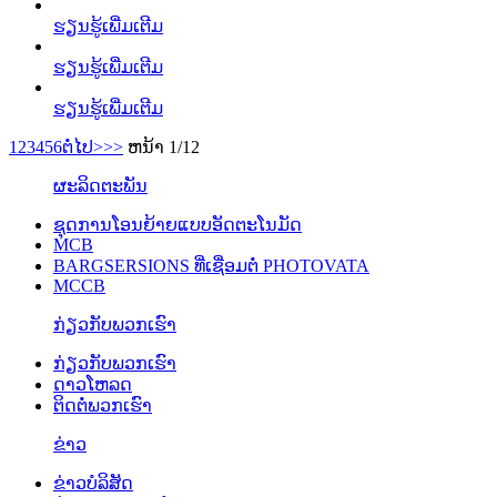
ຮຽນຮູ້ເພີ່ມເຕີມ
ຮຽນຮູ້ເພີ່ມເຕີມ
ຮຽນຮູ້ເພີ່ມເຕີມ
1
2
3
4
5
6
ຕໍ່ໄປ>
>>
ຫນ້າ 1/12
ຜະລິດຕະພັນ
ຊຸດການໂອນຍ້າຍແບບອັດຕະໂນມັດ
MCB
BARGSERSIONS ທີ່ເຊື່ອມຕໍ່ PHOTOVATA
MCCB
ກ່ຽວກັບພວກເຮົາ
ກ່ຽວກັບພວກເຮົາ
ດາວໂຫລດ
ຕິດຕໍ່ພວກເຮົາ
ຂ່າວ
ຂ່າວບໍລິສັດ