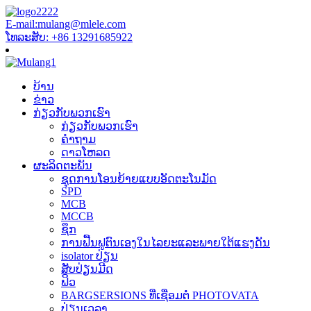
E-mail:mulang@mlele.com
ໂທລະສັບ: +86 13291685922
ບ້ານ
ຂ່າວ
ກ່ຽວກັບພວກເຮົາ
ກ່ຽວກັບພວກເຮົາ
ຄໍາຖາມ
ດາວໂຫລດ
ຜະລິດຕະພັນ
ຊຸດການໂອນຍ້າຍແບບອັດຕະໂນມັດ
SPD
MCB
MCCB
ຊຶກ
ການຟື້ນຟູຕົນເອງໃນໄລຍະແລະພາຍໃຕ້ແຮງດັນ
isolator ປ່ຽນ
ສັບປ່ຽນມີດ
ຟິວ
BARGSERSIONS ທີ່ເຊື່ອມຕໍ່ PHOTOVATA
ປ່ຽນເວລາ