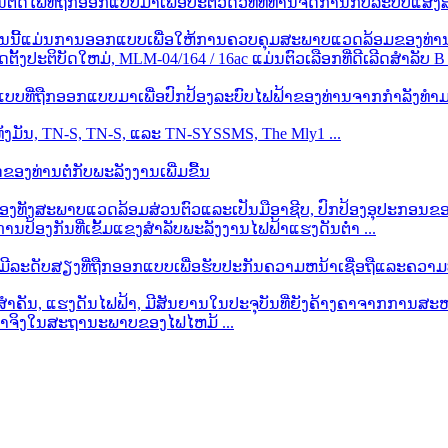
ັດໄຟທີ່ຖືກອອກແບບມາເພື່ອປະຕິວັດວິທີທີ່ທ່ານຈັດການກັບລະບົບແສງ
າ, ໂມດູນນີ້ແມ່ນການອອກແບບເພື່ອໃຫ້ການຄວບຄຸມສະພາບແວດລ້ອມຂ
ຕັ້ງປະຕິບັດໃຫມ່, MLM-04/164 / 16ac ແມ່ນຕົວເລືອກທີ່ດີເລີດສໍາລັບ B .
ດຮູບແບບທີ່ຖືກອອກແບບມາເພື່ອປົກປ້ອງລະບົບໄຟຟ້າຂອງທ່ານຈາກກໍາລັງ
ັງມັນ, TN-S, TN-S, ແລະ TN-SYSSMS, The Mly1 ...
ດຂອງທ່ານຕໍ່ກັບພະລັງງານເພີ່ມຂື້ນ
ຂອງທັງສະພາບແວດລ້ອມສ່ວນຕົວແລະເປັນມືອາຊີບ, ປົກປ້ອງອຸປະກອນຂອງທ
ານປ້ອງກັນທີ່ເຂັ້ມແຂງສໍາລັບພະລັງງານໄຟຟ້າແຮງດັນຕ່ໍາ ...
່ມີລະດັບສຽງທີ່ຖືກອອກແບບເພື່ອຮັບປະກັນຄວາມຫນ້າເຊື່ອຖືແລະຄ
ຄັນ, ແຮງດັນໄຟຟ້າ, ມີສັນຍານໃນປະຈຸບັນທີ່ຍັງຄ້າງຄາຈາກການສະຫນອງ
ລາຈິງໃນສະຖານະພາບຂອງໄຟໄຫມ້ ...