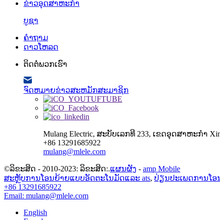
ຂ່າວອຸດສາຫະກໍາ
ບູຊາ
ຄໍາຖາມ
ດາວໂຫລດ
ຕິດຕໍ່ພວກເຮົາ
ຈົດຫມາຍຂ່າວສະຫມັກສະມາຊິກ
Mulang Electric, ສະບັບເລກທີ 233, ເຂດອຸດສາຫະກໍາ Xin
+86 13291685922
mulang@mlele.com
©ລິຂະສິດ - 2010-2023: ລິຂະສິດ:.
ແຜນຜັງ
-
amp Mobile
ສະຫຼັບການໂອນຍ້າຍແບບອັດຕະໂນມັດແລະ ats
,
ປ່ຽນປະເພດການໂອນເ
+86 13291685922
Email: mulang@mlele.com
English