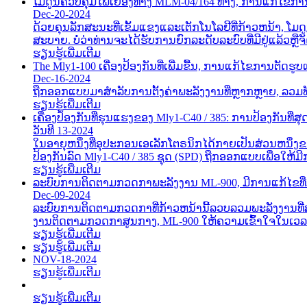
ໂມດູນຄວບຄຸມໄຟເຍືອງທາງ MLM-04/164 ທາງ, ການແກ້ໄຂການຕ
Dec-20-2024
ດ້ວຍຄຸນລັກສະນະທີ່ເຂັ້ມແຂງແລະເຕັກໂນໂລຢີທີ່ກ້າວຫນ້
ສະບາຍ. ບໍ່ວ່າທ່ານຈະໄດ້ຮັບການຍົກລະດັບລະບົບທີ່ມີຢູ່ແລ້ວຫຼືຈັດ
ຮຽນຮູ້ເພີ່ມເຕີມ
The Mly1-100 ເຄື່ອງປ້ອງກັນທີ່ເພີ່ມຂື້ນ, ການແກ້ໄຂການຕັ
Dec-16-2024
ຖືກອອກແບບມາສໍາລັບການຕັ້ງຄ່າພະລັງງານທີ່ຫຼາກຫຼາຍ, ລວມທ
ຮຽນຮູ້ເພີ່ມເຕີມ
ເຄື່ອງປ້ອງກັນທີ່ຮຸນແຮງຂອງ Mly1-C40 / 385: ການປ້ອງກັນທີ່ສຸ
ວັນທີ 13-2024
ໃນອາຍຸຫນຶ່ງທີ່ອຸປະກອນເອເລັກໂຕຣນິກໄດ້ກາຍເປັນສ່ວນຫນຶ່ງ
ປ້ອງກັນລົດ Mly1-C40 / 385 ຊຸດ (SPD) ຖືກອອກແບບເພື່ອໃຫ້ມີກ
ຮຽນຮູ້ເພີ່ມເຕີມ
ລະບົບການຕິດຕາມກວດກາພະລັງງານ ML-900, ມີການແກ້ໄຂທີ
Dec-09-2024
ລະບົບການຕິດຕາມກວດກາທີ່ກ້າວຫນ້ານີ້ລວບລວມພະລັງງານທີ່ສໍາ
ງານຕິດຕາມກວດກາສູນກາງ, ML-900 ໃຫ້ຄວາມເຂົ້າໃຈໃນເວ
ຮຽນຮູ້ເພີ່ມເຕີມ
ຮຽນຮູ້ເພີ່ມເຕີມ
NOV-18-2024
ຮຽນຮູ້ເພີ່ມເຕີມ
ຮຽນຮູ້ເພີ່ມເຕີມ