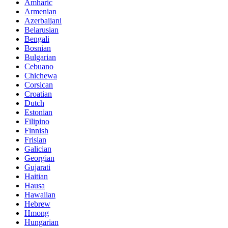
Amharic
Armenian
Azerbaijani
Belarusian
Bengali
Bosnian
Bulgarian
Cebuano
Chichewa
Corsican
Croatian
Dutch
Estonian
Filipino
Finnish
Frisian
Galician
Georgian
Gujarati
Haitian
Hausa
Hawaiian
Hebrew
Hmong
Hungarian